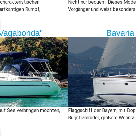
 charakteristischen
Nicht nur bequem. Dieses Modell 
arfkantigen Rumpf,
Vorgänger und weist besonders
a Vagabonda"
Bavaria
b auf See verbringen möchten,
Flaggschiff der Bayern, mit Do
Bugstrahlruder, großem Wohnra