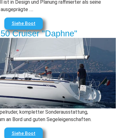
ist in Design und Planung raffinierter als seine
 ausgeprägte ….
Siehe Boot
 50 Cruiser "Daphne"
ppelruder, kompletter Sonderausstattung,
um an Bord und guten Segeleigenschaften.
Siehe Boot