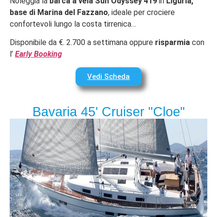
Noleggia la
barca a vela Sun Odyssey 419
in
Liguria,
base di Marina del Fazzano
, ideale per crociere
confortevoli lungo la costa tirrenica…
Disponibile da €. 2.700 a settimana oppure
risparmia
con
l’
Early Booking
Vedi Scheda
Bavaria 45' Cruiser "Cloe"