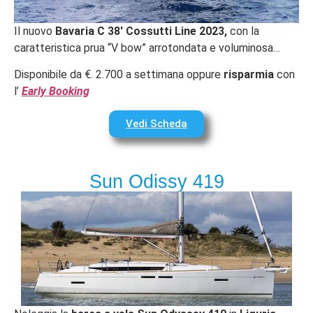
Il nuovo
Bavaria C 38′ Cossutti Line 2023,
con la
caratteristica prua “V bow” arrotondata e voluminosa…
Disponibile da €. 2.700 a settimana oppure
risparmia
con
l’
Early Booking
Vedi Scheda
Sun Odissy 419