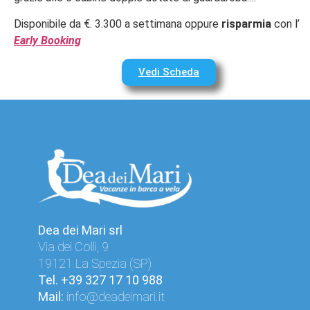
Disponibile da €. 3.300 a settimana oppure
risparmia
con l’
Early Booking
Vedi Scheda
Dea dei Mari srl
Via dei Colli, 9
19121 La Spezia (SP)
Tel.
+39 327 17 10 988
Mail:
info@deadeimari.it